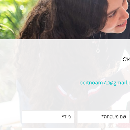
אל:
beitnoam72@gmail
שם
נייד*
משפחה*
(חובה)
(חובה)
מקום